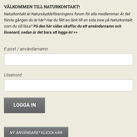
VÄLKOMMEN TILL NATURKONTAKT!
Naturkontakt är Naturskyddsföreningens forum för alla medlemmar. Är det
första gången du är här? Har du fått en länk till en sida inne på Naturkontakt
som du vill läsa?
På den här sidan skaffar du ett användarnamn och
lösenord, sedan är det bara att logga in!
>>
MENY
E-post / användarnamn
HEM
FÖRENINGEN
NATURSKYDDSFÖRENINGEN I SÖDRA HALLAND
START
LÄGG TILL EN TEXT HÄR PÅ SIDAN
FORUM
Lösenord
FÖRENINGEN
Naturskyddsföreningen i Södra Halland
Hej världen!
28 maj, 2013
riksforeningen
INFO & MATERIAL
Välkommen hit! I den nya versionen av Naturkontakt som släpptes 20
november 2012 har varje del av Naturskyddsföreningen fått en egen
startsida. Det går att publicera texter, material eller bara ha sidan som
startsida för de grupper som berör kretsen/länsförbundet/nätverket. Det är
NY ANVÄNDARE? KLICKA HÄR
enkelt att använda och fungerar som en vanlig wordpress-blogg. Om du är