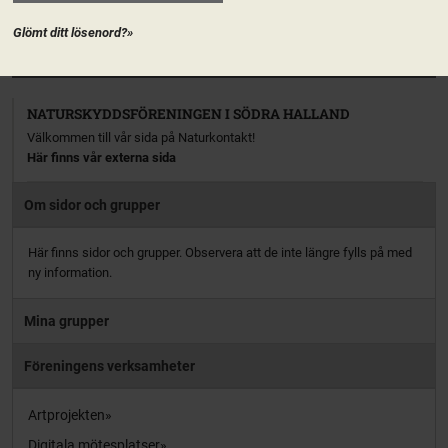
aktiv […]
Glömt ditt lösenord?»
PRENUMERERA
NATURSKYDDSFÖRENINGEN I SÖDRA HALLAND
Välkommen till vår sida på Naturkontakt!
Här finns vår externa sida
Om sidor och grupper
Här finns sidor och grupper. Observera att de inte längre fylls på med
ny information.
Mina grupper
Föreningens verksamheter
Artprojekten
Digitala mötesplatser